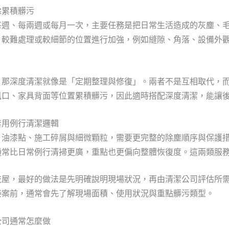
除累積髒污
每週、每兩週或每月一次，主要任務是把日常生活造成的灰塵、
、較難處理或較細節的位置進行加強，例如縫隙、角落、設備外
，那深度清潔就像是「定期整理與修復」。兩者不是互相取代，
風口、家具背面等位置累積髒污，因此適時搭配深度清潔，能讓
套用例行清潔邏輯
、油漆點、施工碎屑與細微顆粒，需要更完整的除塵順序與保護
通常比日常例行清掃更廣，重點也更偏向整體恢復度。這兩類服
交屋，最好的做法是先明確說明現場狀況，再由清潔公司評估所
接案前，通常會先了解現場面積、使用狀況與重點髒污類型。
公司通常怎麼做