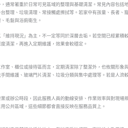
一，通常著重於日常可見區域的整理與基礎清潔。常見內容包括
手台整理、垃圾清理、常接觸處擦拭等。若家中有孩童、長者、
塵、毛髮與浴廁衛生。
以「維持現況」為主，不一定等同於深層去垢。若空間已經累積
深度清潔，再進入定期維護，效果會較穩定。
工作室、櫃位或接待區而言，定期清潔除了整潔外，也攸關形象
洗手間維護、玻璃門片清潔、垃圾分類與集中處理等。若是人流
。
營業或辦公時段，因此服務人員的動線安排、作業效率與對現場
占用公共區域，這些細節都會直接反映在服務品質上。