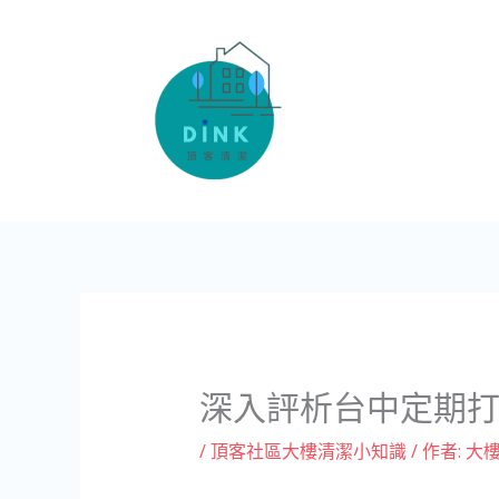
跳
至
主
要
內
容
深入評析台中定期
/
頂客社區大樓清潔小知識
/ 作者:
大