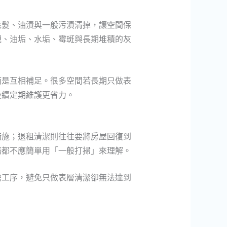
毛髮、油漬與一般污漬清掉，讓空間保
觀、油垢、水垢、霉斑與長期堆積的灰
而是互相補足。很多空間若長期只做表
後續定期維護更省力。
措施；退租清潔則往往要將房屋回復到
務都不應簡單用「一般打掃」來理解。
需工序，避免只做表層清潔卻無法達到