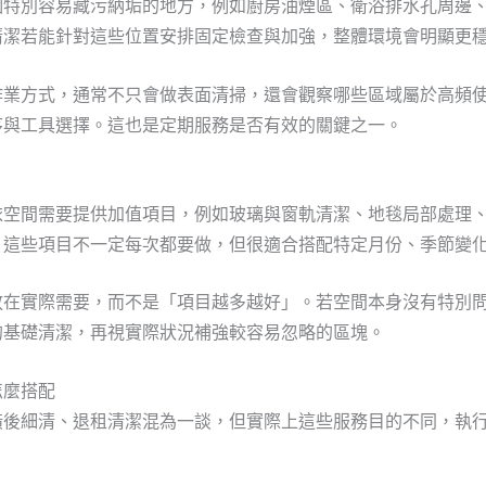
個特別容易藏污納垢的地方，例如廚房油煙區、衛浴排水孔周邊
清潔若能針對這些位置安排固定檢查與加強，整體環境會明顯更
作業方式，通常不只會做表面清掃，還會觀察哪些區域屬於高頻
序與工具選擇。這也是定期服務是否有效的關鍵之一。
依空間需要提供加值項目，例如玻璃與窗軌清潔、地毯局部處理
。這些項目不一定每次都要做，但很適合搭配特定月份、季節變
放在實際需要，而不是「項目越多越好」。若空間本身沒有特別
的基礎清潔，再視實際狀況補強較容易忽略的區塊。
怎麼搭配
潢後細清、退租清潔混為一談，但實際上這些服務目的不同，執