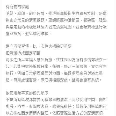
有寵物的家庭
毛髮、腳印、飼料碎屑、排泄區周邊衛生與異味控制，是寵
物家庭常見的清潔課題。建議將寵物活動區、餐碗區、睡墊
與常走動的地板區域納入固定清潔範圍，並更頻繁地進行吸
塵與擦拭，避免髒污堆積。
建立清潔習慣，比一次性大掃除更重要
把清潔拆成固定項目
清潔之所以常讓人感到負擔，往往是因為所有事情都堆在一
起。若能把家務拆成日常、每週、每月三個層級，會更容易
執行。例如日常處理桌面與地面、每週處理廚房與浴室重
點、每月處理窗溝、床底與櫃體深處，整體會更有系統。
依使用頻率安排優先順序
不是所有區域都需要同樣頻率的清潔。高頻使用空間，例如
廚房、浴室、玄關與客廳，應優先維持；低頻使用區域則可
以安排在固定週期內整理。依照實際生活方式分配清潔順