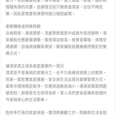
隱藏角落的灰塵。這類情況若只做表面清潔，往往不夠完
整，因此更需要有條理地進行細部處理。
季節轉換或特殊時期
在梅雨季、潮濕季節、流感季節或家中成員作息改變時，清
潔重點也應跟著調整。像是增加除濕、檢查發霉點、清理空
調濾網、加強高接觸區擦拭，都是讓家庭健康維持穩定的實
務方式。
讓清潔真正成為家庭健康的一部分
清潔並不是單純的家務分工，也不只是維持視覺上的整齊，
而是一套影響家庭健康、安全與生活品質的基礎管理方式。
當家中環境穩定乾淨，灰塵與過敏原減少，潮濕與霉菌問題
被控制，廚衛衛生也保持良好，家人自然更容易擁有舒適的
作息與安心的生活節奏。
對許多忙碌的家庭來說，要同時兼顧工作、照顧與生活本就