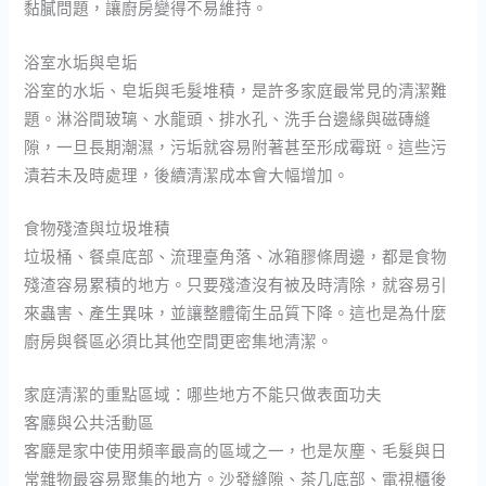
黏膩問題，讓廚房變得不易維持。
浴室水垢與皂垢
浴室的水垢、皂垢與毛髮堆積，是許多家庭最常見的清潔難
題。淋浴間玻璃、水龍頭、排水孔、洗手台邊緣與磁磚縫
隙，一旦長期潮濕，污垢就容易附著甚至形成霉斑。這些污
漬若未及時處理，後續清潔成本會大幅增加。
食物殘渣與垃圾堆積
垃圾桶、餐桌底部、流理臺角落、冰箱膠條周邊，都是食物
殘渣容易累積的地方。只要殘渣沒有被及時清除，就容易引
來蟲害、產生異味，並讓整體衛生品質下降。這也是為什麼
廚房與餐區必須比其他空間更密集地清潔。
家庭清潔的重點區域：哪些地方不能只做表面功夫
客廳與公共活動區
客廳是家中使用頻率最高的區域之一，也是灰塵、毛髮與日
常雜物最容易聚集的地方。沙發縫隙、茶几底部、電視櫃後