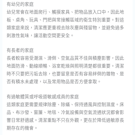
有幼兒的家庭
幼兒常會在地面爬行、觸摸家具、把物品放入口中，因此地
板、桌角、玩具、門把與常接觸區域的衛生特別重要。對這
類家庭來說，清潔應更重視去除灰塵與殘留物，並避免過多
刺激性氣味，讓活動空間更安全。
有長者的家庭
長者較容易受潮濕、滑倒、空氣品質不佳與積塵影響，因此
地面防滑、動線順暢、浴室乾燥與照明清楚都很重要。清潔
時不只要把污垢去除，也要留意是否有容易絆倒的雜物、是
否有積水未處理，以及常用物品是否方便拿取。
有過敏體質或呼吸道敏感成員的家庭
這類家庭更需要規律除塵、除蟎、保持通風與控制濕度。床
品、布沙發、窗簾、地毯、冷氣設備與空氣流通狀況都會影
響日常舒適感。清潔重點不只在外觀，更在於降低過敏原長
期存在的機會。