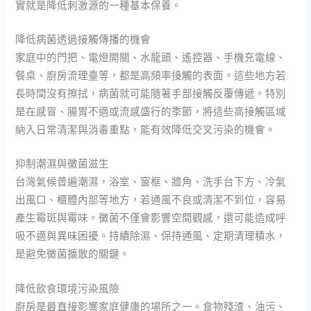
實就是降低刺激源的一種基本保養。
降低病菌透過接觸傳播的機會
家庭中的門把、電燈開關、水龍頭、遙控器、手機充電線、
餐桌、廚房流理臺等，都是高頻率接觸的表面。這些地方若
長時間沒有擦拭，病菌就可能隨著手部接觸反覆傳遞。特別
是在感冒、腸胃不適或流感盛行的季節，將這些高接觸區域
納入日常清潔與消毒重點，能有效降低交叉污染的機會。
抑制潮濕與黴菌滋生
台灣氣候普遍潮濕，浴室、窗框、牆角、洗手台下方、冷氣
出風口、櫃體內部等地方，若通風不良或清潔不到位，容易
產生霉斑與霉味。黴菌不僅會影響空間觀感，還可能造成呼
吸不適與異味困擾。持續除濕、保持通風、定期清理積水，
是避免黴菌擴散的關鍵。
降低飲食環境污染風險
廚房是最直接影響家庭健康的場所之一。食物殘渣、油污、