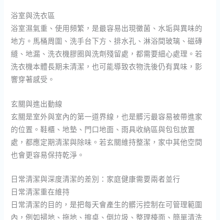
浴室與洗衣區
浴室濕氣重、使用頻繁，是最容易出現黴菌、水垢與異味的
地方。馬桶周圍、洗手台下方、排水孔、淋浴間玻璃、磁磚
縫、地漏、洗衣機膠圈與洗劑殘留處，都需要細心處理。若
洗衣機本體長期未清潔，也可能導致衣物洗後仍有異味，影
響穿著感受。
玄關與進出動線
玄關是室外與室內的第一道界線，也是髒污最容易被帶進家
的位置。鞋櫃、地墊、門口地面、雨具收納區與包包放置
處，都應定期清潔與除味。若玄關維持整潔，家中其他空間
也會更容易保持乾淨。
日常清潔與深度清潔的差別：家庭健康需要兩者並行
日常清潔重在維持
日常清潔的目的，是把每天會產生的髒污控制在可管理範圍
內，例如掃地、拖地、擦桌、倒垃圾、整理檯面、簡單清洗