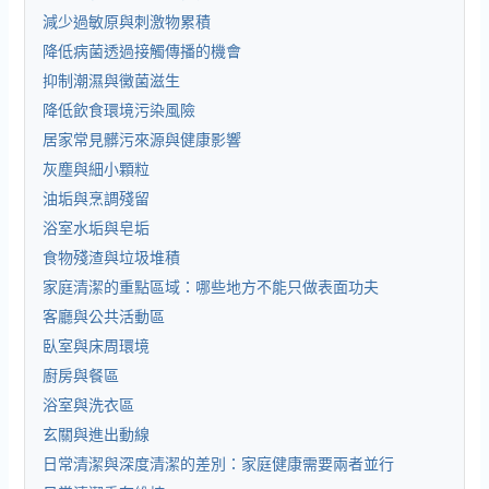
減少過敏原與刺激物累積
降低病菌透過接觸傳播的機會
抑制潮濕與黴菌滋生
降低飲食環境污染風險
居家常見髒污來源與健康影響
灰塵與細小顆粒
油垢與烹調殘留
浴室水垢與皂垢
食物殘渣與垃圾堆積
家庭清潔的重點區域：哪些地方不能只做表面功夫
客廳與公共活動區
臥室與床周環境
廚房與餐區
浴室與洗衣區
玄關與進出動線
日常清潔與深度清潔的差別：家庭健康需要兩者並行