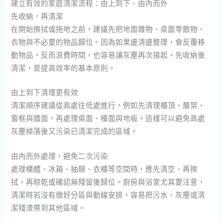
建立有效的家庭清潔流程：由上到下、由內而外
先收納，再清潔
在開始擦拭或拖地之前，建議先把地面雜物、桌面零散物、
衣物與不必要的物品歸位。因為如果邊清邊整理，會反覆移
動物品，反而浪費時間，也容易讓灰塵再次揚起。先收納後
清潔，是提高效率的基本原則。
由上到下清理更有效
清潔順序建議從高處往低處進行，例如先清理櫃頂、層架、
窗框與牆面，再處理桌面、檯面與地板。這樣可以避免高處
灰塵掉落後又污染已清潔完成的區域。
由內而外處理，避免二次污染
處理櫃體、冰箱、抽屜、衣櫃等空間時，應先清空、再擦
拭、再晾乾或確認無殘留後歸位。廚房與浴室尤其要注意，
清潔時若沒有做好分區與動線安排，容易把污水、灰塵或清
潔殘渣帶到其他區域。