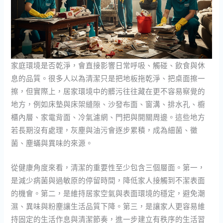
家庭環境是否乾淨，會直接影響日常呼吸、觸碰、飲食與休
息的品質。很多人以為清潔只是把地板拖乾淨、把桌面擦一
擦，但實際上，居家環境中的髒污往往藏在更不容易察覺的
地方，例如床墊與床架縫隙、沙發布面、窗溝、排水孔、櫥
櫃內層、家電背面、冷氣濾網、門把與開關周邊。這些地方
若長期沒有處理，灰塵與油污會逐步累積，成為細菌、黴
菌、塵蟎與異味的來源。
從健康角度來看，清潔的重要性至少包含三個層面。第一，
是減少病菌與過敏原的停留時間，降低家人接觸到不潔表面
的機會。第二，是維持居家空氣與表面環境的穩定，避免潮
濕、異味與粉塵讓生活品質下降。第三，是讓家人更容易維
持固定的生活作息與清潔節奏，進一步建立有秩序的生活習