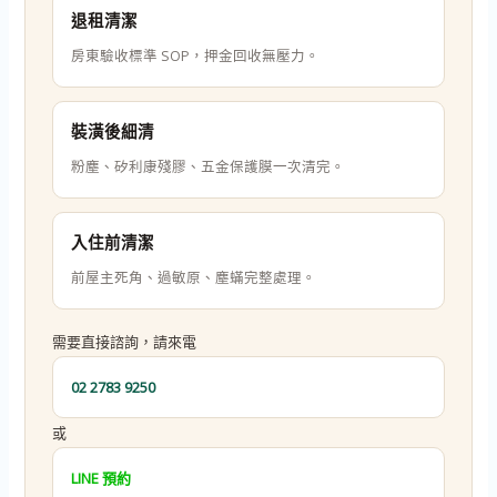
退租清潔
房東驗收標準 SOP，押金回收無壓力。
裝潢後細清
粉塵、矽利康殘膠、五金保護膜一次清完。
入住前清潔
前屋主死角、過敏原、塵蟎完整處理。
需要直接諮詢，請來電
02 2783 9250
或
LINE 預約