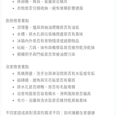
床頭櫃、燈具、窗簾是否積灰
衣物是否分類收納，避免堆積影響通風
廚房檢查重點
流理臺、爐具與抽油煙機是否有油垢
水槽、排水孔與垃圾桶周邊是否有異味
冰箱內外是否有食物殘渣或過期物品
砧板、刀具、抹布與備餐區是否維持乾淨乾燥
櫥櫃把手與門板是否常被油煙污染
浴室檢查重點
馬桶周邊、洗手台與淋浴間是否有水垢或皂垢
磁磚縫、牆角與天花板是否有霉斑
排水孔是否順暢，是否有毛髮堆積
浴室地面是否容易積水、滑倒風險是否偏高
毛巾、浴簾與洗衣區是否維持乾爽無異味
不同家庭成員對清潔的需求不同：如何兼顧全家健康