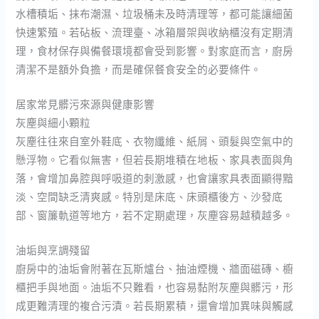
水槽積垢、抹布潮濕、垃圾桶未及時清理等，都可能讓細菌
快速繁殖。若砧板、流理臺、冰箱層架與收納櫃沒有定期清
理，食材保存與備餐環境都會受到影響。對家庭而言，廚房
清潔不是額外負擔，而是確保餐食安全的必要條件。
居家常見髒污來源與健康影響
灰塵與細小顆粒
灰塵往往來自室外鞋底、衣物纖維、紙屑、頭髮與空氣中的
懸浮物。它看似無害，但若長期堆積在地板、家具表面與角
落，會增加鼻腔與呼吸道的刺激感，也會讓家具表面顯得黯
淡、空間缺乏清爽感。特別是床底、床頭櫃後方、沙發底
部、窗簾軌道等地方，若不定期處理，灰塵容易越積越多。
油垢與烹調殘留
廚房中的油垢會附著在瓦斯爐台、抽油煙機、牆面磁磚、櫥
櫃把手與地面。油垢不只難看，也容易黏附灰塵與髒污，形
成更難清理的複合污漬。若長期累積，還會增加異味與觸感