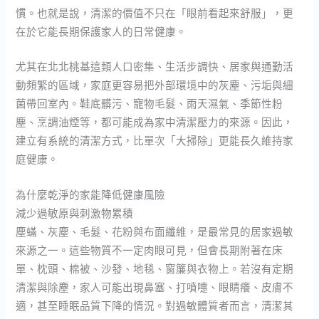
慣。也就是說，清潔的價值不只在「眼前看起來舒服」，更
在於它能長期保護家人的日常健康。
尤其在北北桃基這類人口密集、生活步調快、居家與通勤活
動頻繁的區域，家庭更容易把外部環境中的灰塵、污垢與細
菌帶回室內。鞋底髒污、寵物毛髮、雨天濕氣、季節性粉
塵、烹調油煙等，都可能成為家中清潔壓力的來源。因此，
建立有系統的清潔方式，比單次「大掃除」更能長久維持家
庭健康。
為什麼乾淨的家能降低健康風險
減少過敏原與刺激物累積
塵蟎、灰塵、毛髮、花粉與布面纖維，是最常見的居家過敏
來源之一。這些物質不一定肉眼可見，但會長期附著在床
單、枕頭、棉被、沙發、地毯、窗簾與衣物上。若沒有定期
清潔與除塵，家人可能出現鼻塞、打噴嚏、眼睛癢、皮膚不
適，甚至睡眠品質下降的情況。對過敏體質者而言，清潔其