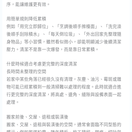
序，能讓維護更有效。
用簡單規則降低累積
例如「用完立即歸位」、「烹調後順手擦檯面」、「洗完澡
後順手刮除積水」、「每天倒垃圾」、「外出回家先整理隨
身物品」等小習慣，雖然看似微小，卻能明顯減少後續清潔
壓力。清潔不是靠一次爆發，而是靠日常累積。
什麼時候適合考慮更完整的深度清潔
長時間未整理的空間
若家中某些角落已經很久沒有清理，灰塵、油污、霉斑或雜
物可能已經累積到一般清掃難以處理的程度。此時就適合進
行更完整的深度清潔，將高處、邊角、縫隙與設備表面一起
處理。
搬家前後、交屋、退租或裝潢後
搬家、交屋、退租與裝潢後的空間，通常會面臨不同型態的
髒污，例如搬運粉塵、陳年積垢、施工殘留、膠痕、細砂與