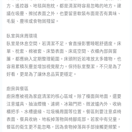
方、遙控器、地毯與抱枕，都是清潔時容易忽略的地方。建
議在吸塵、擦拭表面之外，也要留意軟裝布面是否有異味、
毛髮、塵埃或食物屑殘留。
臥室與床周環境
臥室是休息空間，若清潔不足，會直接影響睡眠舒適度。床
單、枕套、棉被套、床墊表面、床底空間、衣櫃內部與窗
簾，都應納入定期整理範圍。床頭附近若堆放太多雜物，也
容易累積灰塵並增加視覺壓力。保持臥室整潔，不只是為了
好看，更是為了讓休息品質更穩定。
廚房與餐區
廚房應被視為家庭清潔的核心區域。除了檯面與地面，還要
注意爐具、抽油煙機、濾網、冰箱門把、微波爐內外、收納
櫃把手、水槽邊緣、垃圾桶周圍等位置。餐區則要注意桌椅
表面、餐具收納、地板掉落物與椅腳底部。若家中有兒童，
餐區的衛生更不能忽略，因為食物掉落與手部接觸更頻繁。