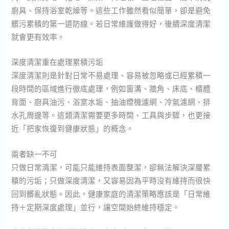
廚具、保持浴室乾燥等。這些工作雖然看似簡單，卻是避免
髒污累積的第一道防線。若日常維護做得好，後續深度清潔
就會更有效率。
深度清潔重在處理累積污垢
深度清潔則是針對日常不易處理、容易被忽略或已經累積一
段時間的區域進行徹底處理，例如窗溝、牆角、床底、櫃體
背面、廚具油污、浴室水垢、抽油煙機濾網、冷氣濾網、排
水孔周邊等。這類清潔需要更多時間、工具與步驟，也更接
近「把家恢復到健康狀態」的概念。
兩者缺一不可
只做日常清潔，可能只能維持表面整潔，卻無法解決深層累
積的污垢；只做深度清潔，又容易因為平時沒有維持而很快
回到髒亂狀態。因此，健康家庭的清潔策略應該是「日常維
持＋定期深度處理」並行，讓空間始終維持穩定。