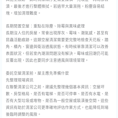
漬，最後才進行整體擦拭。若過早大量濕拖，粉塵容易結
塊，增加清理難度。
長期閒置空屋：重點在除塵、除霉與異味處理
長期沒人住的房屋，常會出現厚灰、霉味、潮氣感，甚至有
昆蟲活動痕跡。這類空屋清潔需要更完整地檢查天花板、牆
角、櫃內、窗邊與衛浴通風狀態。有時候單靠清潔可以改善
表面狀況，但若室內潮濕問題沒有解決，霉味或回潮仍可能
反覆出現，因此也要同步注意通風與環境管理。
委託空屋清潔前，屋主應先準備什麼
先整理現場資訊
在聯繫清潔公司之前，建議先整理幾個基本資訊：空屋坪
數、房型格局、是否有電梯、是否可停車、是否有水電、是
否有大型垃圾或堆物、是否為一般空屋或裝潢後空間。這些
資訊有助於清潔公司更準確地評估作業方式，也能降低到場
後臨時調整的風險。