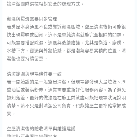
讓清潔團隊選擇相對安全的處理方式。
潮濕與霉斑需要同步管理
若房屋本身通風不良或靠近潮濕區域，空屋清潔後仍可能很
快出現霉味或回潮。這不是單純清潔就能完全根除的問題，
可能需要搭配除濕、通風與後續維護。尤其是衛浴、廚房、
水槽下方、窗邊與外牆接縫，都是潮氣容易累積的位置，清
潔後也要持續留意。
清潔範圍與現場條件要一致
若一開始說的是一般空屋清潔，但現場卻發現大量垃圾、厚
重油垢或裝潢粉塵，通常需要重新評估服務內容。為了避免
認知落差，最好的做法是在施工前就盡可能把現場狀況說明
清楚。這不只是對清潔公司負責，也能讓屋主更準確掌握成
果。
空屋清潔後的驗收清單與維護建議
驗收時可先看這幾個地方