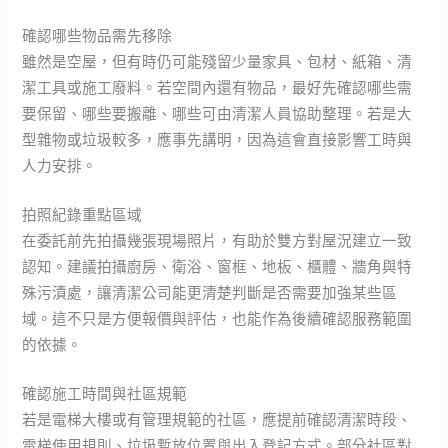
確認哪些物品需先移除
雖然是空屋，但有時仍可能殘留少量家具、包材、紙箱、清
潔工具或施工廢料。若空間內還有物品，最好先確認哪些需
要保留、哪些要搬離、哪些可由清潔人員協助整理。若是大
型雜物或垃圾較多，應事先講明，因為這會直接影響工時與
人力安排。
拍照紀錄重點區域
在委託前先拍攝幾張現場照片，有助於雙方對屋況建立一致
認知。建議拍攝廚房、衛浴、窗框、地板、櫃體、牆角與特
殊污漬處，讓清潔公司能更清楚判斷是否需要加強某些區
域。這不只是方便報價與評估，也能作為後續確認服務範圍
的依據。
確認施工時間與社區規範
若是電梯大樓或有管理規範的社區，應提前確認清潔時段、
電梯使用規則、垃圾暫放位置與出入登記方式。部分社區對