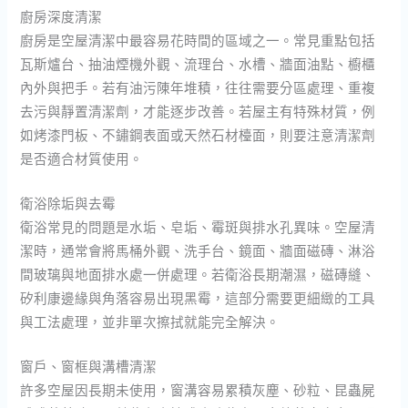
廚房深度清潔
廚房是空屋清潔中最容易花時間的區域之一。常見重點包括
瓦斯爐台、抽油煙機外觀、流理台、水槽、牆面油點、櫥櫃
內外與把手。若有油污陳年堆積，往往需要分區處理、重複
去污與靜置清潔劑，才能逐步改善。若屋主有特殊材質，例
如烤漆門板、不鏽鋼表面或天然石材檯面，則要注意清潔劑
是否適合材質使用。
衛浴除垢與去霉
衛浴常見的問題是水垢、皂垢、霉斑與排水孔異味。空屋清
潔時，通常會將馬桶外觀、洗手台、鏡面、牆面磁磚、淋浴
間玻璃與地面排水處一併處理。若衛浴長期潮濕，磁磚縫、
矽利康邊緣與角落容易出現黑霉，這部分需要更細緻的工具
與工法處理，並非單次擦拭就能完全解決。
窗戶、窗框與溝槽清潔
許多空屋因長期未使用，窗溝容易累積灰塵、砂粒、昆蟲屍