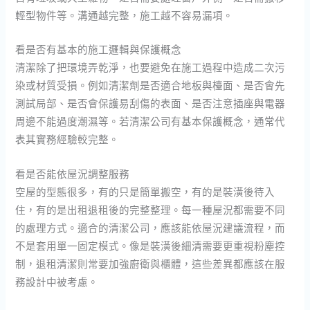
輕型物件等。溝通越完整，施工越不容易漏項。
看是否有基本的施工邏輯與保護概念
清潔除了把環境弄乾淨，也要避免在施工過程中造成二次污
染或材質受損。例如清潔劑是否適合地板與檯面、是否會先
測試局部、是否會保護易刮傷的表面、是否注意插座與電器
周邊不能過度潮濕等。若清潔公司有基本保護概念，通常代
表其實務經驗較完整。
看是否能依屋況調整服務
空屋的型態很多，有的只是簡單搬空，有的是裝潢後待入
住，有的是出租退租後的完整整理。每一種屋況都需要不同
的處理方式。適合的清潔公司，應該能依屋況建議流程，而
不是套用單一固定模式。像是裝潢後細清需要更重視粉塵控
制，退租清潔則常要加強廚衛與櫃體，這些差異都應該在服
務設計中被考慮。