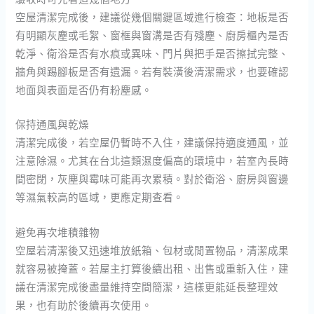
空屋清潔完成後，建議從幾個關鍵區域進行檢查：地板是否
有明顯灰塵或毛絮、窗框與窗溝是否有殘塵、廚房櫃內是否
乾淨、衛浴是否有水痕或異味、門片與把手是否擦拭完整、
牆角與踢腳板是否有遺漏。若有裝潢後清潔需求，也要確認
地面與表面是否仍有粉塵感。
保持通風與乾燥
清潔完成後，若空屋仍暫時不入住，建議保持適度通風，並
注意除濕。尤其在台北這類濕度偏高的環境中，若室內長時
間密閉，灰塵與霉味可能再次累積。對於衛浴、廚房與窗邊
等濕氣較高的區域，更應定期查看。
避免再次堆積雜物
空屋若清潔後又迅速堆放紙箱、包材或閒置物品，清潔成果
就容易被掩蓋。若屋主打算後續出租、出售或重新入住，建
議在清潔完成後盡量維持空間簡潔，這樣更能延長整理效
果，也有助於後續再次使用。