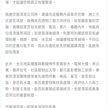
理，才能讓空間真正恢復整潔。
挑選空屋清潔公司時，建議先從服務內容是否完整、施工方
式是否清楚、報價是否透明三個方向評估。若是搬家後的空
屋，需確認是否包含廚房、衛浴、窗戶、櫃體內外、地板與
垃圾清運等項目；若是裝潢後細清，則要特別確認是否有處
理粉塵、殘膠、漆點、水泥屑、保護膜殘留等細項。不同公
司的定義可能不同，因此在委託前先把範圍講清楚，能避免
認知落差。
此外，台北地區樓層與動線條件差異很大，電梯大樓、老公
寓、巷弄住宅、社區管制出入等，都可能影響施工安排。專
業的清潔團隊通常會先詢問坪數、格局、屋況、是否有垃
圾、是否有水電、是否需要特殊材質處理，再評估人力與工
時。對屋主來說，能否如實描述現場狀況，也是清潔成果是
否到位的重要前提。
空屋清潔與一般居家清潔的差異