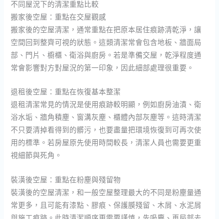
不同屋況下的清潔重點比較
搬家後空屋：重點在交屋觀感
搬家後的空屋清潔，通常重點在把原本居住痕跡清乾淨，讓
空間回到整齊可視的狀態。這類清潔常會包含地板、牆面局
部、門片、櫥櫃、衛浴與廚房。若是準備交屋，乾淨程度通
常會影響對方對屋況的第一印象，因此細部處理很重要。
退租後空屋：重點在恢復基本整潔
退租清潔常見的情況是使用痕跡較明顯，例如廚房油漬、衛
浴水垢、牆角積塵、窗溝灰塵、櫃體內部灰塵等。這時清潔
不只要清掉看得到的髒污，也要盡量把環境恢復到可再次使
用的標準。若房屋原先使用時間較長，清潔人員也需要更重
視細節與死角。
裝潢後空屋：重點在粉塵與殘留物
裝潢後的空屋清潔，和一般空屋整理最大的不同是粉塵量通
常更多，且可能有漆點、膠痕、保護膜殘留、木屑、水泥屑
與施工痕跡。此時清潔順序更需要謹慎，先吸塵、再局部去