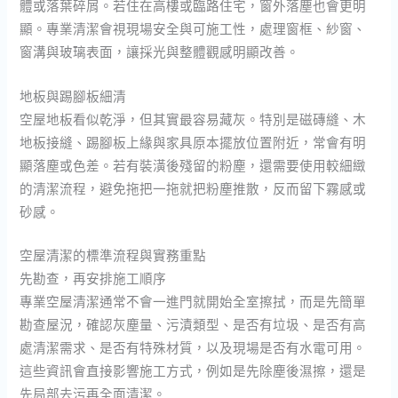
體或落葉碎屑。若住在高樓或臨路住宅，窗外落塵也會更明
顯。專業清潔會視現場安全與可施工性，處理窗框、紗窗、
窗溝與玻璃表面，讓採光與整體觀感明顯改善。
地板與踢腳板細清
空屋地板看似乾淨，但其實最容易藏灰。特別是磁磚縫、木
地板接縫、踢腳板上緣與家具原本擺放位置附近，常會有明
顯落塵或色差。若有裝潢後殘留的粉塵，還需要使用較細緻
的清潔流程，避免拖把一拖就把粉塵推散，反而留下霧感或
砂感。
空屋清潔的標準流程與實務重點
先勘查，再安排施工順序
專業空屋清潔通常不會一進門就開始全室擦拭，而是先簡單
勘查屋況，確認灰塵量、污漬類型、是否有垃圾、是否有高
處清潔需求、是否有特殊材質，以及現場是否有水電可用。
這些資訊會直接影響施工方式，例如是先除塵後濕擦，還是
先局部去污再全面清潔。