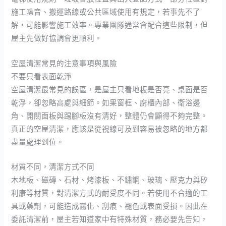
施工噪音、搬運路線或公共區域使用有規定，若事先不了
解，可能影響施工效率。專業團隊通常會配合這些限制，但
屋主先做好協調會更順利。
空屋清潔常見的注意事項與風險
不要只看表面乾淨
空屋清潔最常見的誤區，是屋主只看地板是否亮、桌面是否
乾淨，卻忽略高處與細節。如果窗框、廚櫃內部、衛浴邊
角、開關面板與踢腳板沒有清好，整體仍會顯得不夠完整。
真正的空屋清潔，應該是從視線可及到容易被忽略的地方都
盡量處理到位。
材質不同，清潔方式不同
木地板、磁磚、石材、烤漆板、不鏽鋼、玻璃、壓克力與矽
利康等材質，對清潔方式的耐受度不同。若使用不合適的工
具或藥劑，可能造成霧化、刮痕、褪色或表面受損。因此在
委託清潔前，屋主若知道家中有特殊材質，務必要先告知，