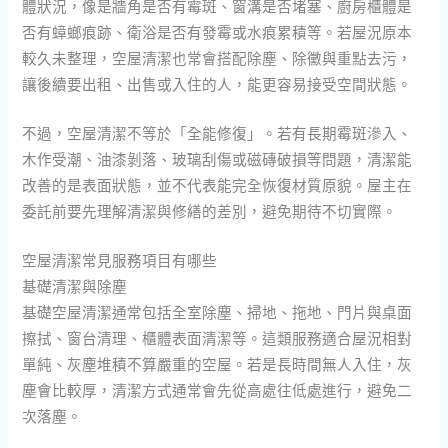
體狀況，像是牆角是否有霉斑、窗溝是否堵塞、廚房櫃體是
否有蟑螂痕跡、衛浴是否有發霉或水痕累積等。若屋況原本
較久未整理，空屋清潔也常會搭配除塵、除黴與重點去污，
讓後續要出租、出售或入住的人，能更容易接受空間狀態。
不過，空屋清潔不等於「全能修復」。若有長期霉斑滲入、
木作受潮、油漆剝落、玻璃刮傷或磁磚破損等問題，清潔能
改善的是表面狀態，並不代表能完全恢復材質原貌。屋主在
委託前要先理解清潔與修繕的差別，避免期待不切實際。
空屋清潔常見服務項目有哪些
基礎清潔與除塵
基礎空屋清潔通常包括全室除塵、掃地、拖地、門片與桌面
擦拭、窗台清理、櫃體表面清潔等。這類服務適合屋況相對
單純、灰塵堆積不算嚴重的空屋。若是長時間無人入住，灰
塵會比較厚，清潔方式通常會先從高處往低處進行，避免二
次落塵。