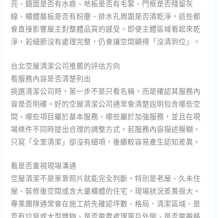
亮、鏡面是否有水痕、地板是否有毛絮、門框是否殘留灰
線、櫃體層板是否有粉塵、排水孔周圍是否清乾淨，這些都
會直接影響屋主對整體品質的感受。即使主體區域看起來乾
淨，若細節沒有處理完整，仍會讓空間顯得「沒清到位」。
台北空屋清潔公司推薦的評估方向
看服務內容是否清楚列出
挑選清潔公司時，第一步不是只看名稱，而是確認其服務內
容是否明確。好的空屋清潔公司通常會清楚說明包含哪些空
間、哪些項目屬於基本服務、哪些屬於加強服務，並且在現
場條件不同時提出合理的調整方式。若服務內容描述模糊，
只寫「全室清潔」卻沒有細項，後續較容易產生認知差異。
看是否重視現場溝通
空屋清潔不是單靠照片就能完全判斷，特別是老屋、久未住
屋、裝修後空間或含大量櫃體的住宅，現場狀況差異很大。
專業團隊通常會在施工前先確認坪數、格局、清潔區域、是
否有垃圾或大型雜物、是否需要處理窗戶外側、是否需搬移