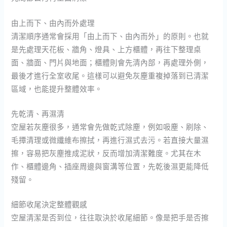
由上而下、由內而外處理
清潔順序通常會採用「由上而下、由內而外」的原則。也就
是先處理天花板、牆角、燈具、上方櫃體，再往下整理桌
面、牆面、門片與地面；櫃體則會先清內部，再處理外側，
最後才進行全室收尾。這樣可以避免灰塵重複掉落到已清潔
區域，也能提升整體效率。
先乾清、再濕清
空屋若灰塵很多，通常會先做乾式除塵，例如吸塵、刷除、
毛撢清理或微纖維布擦拭，再進行濕式去污。若直接大量濕
擦，容易把灰塵推成泥狀，反而增加清潔難度。尤其在木
作、櫃體邊角、插座周邊與窗溝等位置，先乾後濕更能降低
殘留。
細節收尾決定整體觀感
空屋清潔是否到位，往往取決於收尾細節。像是把手是否擦