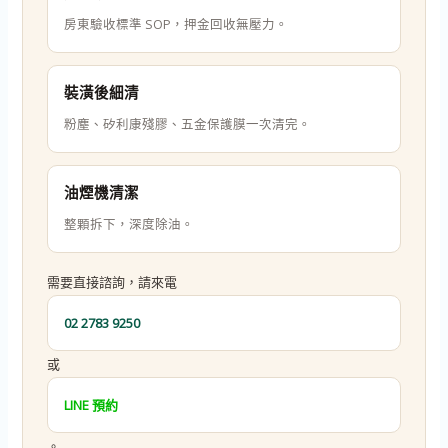
房東驗收標準 SOP，押金回收無壓力。
裝潢後細清
粉塵、矽利康殘膠、五金保護膜一次清完。
油煙機清潔
整顆拆下，深度除油。
需要直接諮詢，請來電
02 2783 9250
或
LINE 預約
。