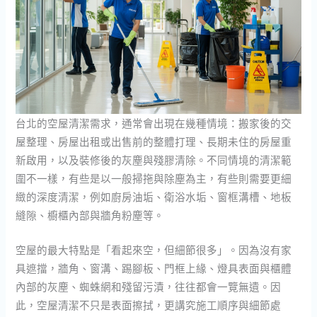
台北的空屋清潔需求，通常會出現在幾種情境：搬家後的交
屋整理、房屋出租或出售前的整體打理、長期未住的房屋重
新啟用，以及裝修後的灰塵與殘膠清除。不同情境的清潔範
圍不一樣，有些是以一般掃拖與除塵為主，有些則需要更細
緻的深度清潔，例如廚房油垢、衛浴水垢、窗框溝槽、地板
縫隙、櫥櫃內部與牆角粉塵等。
空屋的最大特點是「看起來空，但細節很多」。因為沒有家
具遮擋，牆角、窗溝、踢腳板、門框上緣、燈具表面與櫃體
內部的灰塵、蜘蛛網和殘留污漬，往往都會一覽無遺。因
此，空屋清潔不只是表面擦拭，更講究施工順序與細節處