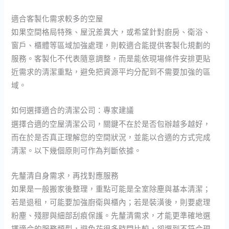
適合客製化需求較多的空屋
如果空間格局特殊、屋況差異大，或希望針對廚房、衛浴、
窗戶、櫃體等區域加強處理，則較適合能提供客製化規劃的
服務。客製化不代表隨意調整，而是能依現場條件安排更貼
近需求的清潔重點，避免把資源平均分配到不需要加強的區
域。
如何選擇適合的清潔公司：專家建議
選擇合適的空屋清潔公司，關鍵不在於是否包辦越多越好，
而在於是否真正理解您的空間狀況，並能以合適的方式完成
清潔。以下幾個原則可作為判斷依據。
先釐清自身需求，再找對應服務
如果是一般搬家後整理，重點可能是全室除塵與基本清潔；
若是退租，可能要加強廚衛與櫃內；若是裝潢後，則要處理
粉塵、殘膠與細部刮痕保護。先釐清需求，才能更準確地選
擇適合的服務類型，避免花很多時間比較，卻選到不符合現