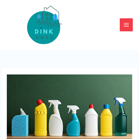
跳
至
主
要
內
容