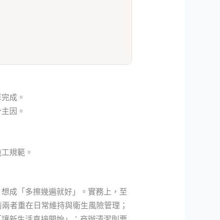
算完成。
分主因。
。
。
施工規範。
」想成「多擦幾遍就好」。實務上，至
前兩者重在日常維持與衛生風險管理；
「讓新生活直接開始」；商辦清潔則要