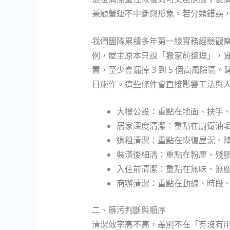
兼顧營運不中斷與形象。若分類錯誤
我們團隊累積多年第一線實務經驗觀察
例，屋主原本只說「搬家前整理」，
置，至少會漏掉 3 到 5 個高風
日施作。這些條件會直接影響工法與
大樓公設：重點在地面、扶手
居家深度清潔：重點在廚衛油
退租清潔：重點在恢復屋況、
裝潢後細清：重點在粉塵、殘
入住前清潔：重點在無味、無
商辦清潔：重點在動線、時段
二、髒污判斷與順序
清潔效率高不高，差別不在「有沒有用