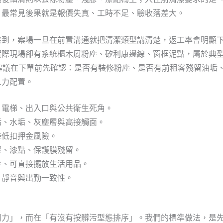
，最常見後果就是報價失真、工時不足、驗收落差大。
到，案場一旦在前置溝通就把清潔類型講清楚，返工率會明顯下降
實際現場卻有系統櫃木屑粉塵、矽利康邊線、窗框泥點，屬於典
險區。建議在下單前先確認：是否有裝修粉塵、是否有前租客殘留油
人力配置。
、電梯、出入口與公共衛生死角。
垢、水垢、灰塵層與高接觸面。
降低扣押金風險。
膠、漆點、保護膜殘留。
塵、可直接擺放生活用品。
、靜音與出勤一致性。
力」，而在「有沒有按髒污型態排序」。我們的標準做法，是先把