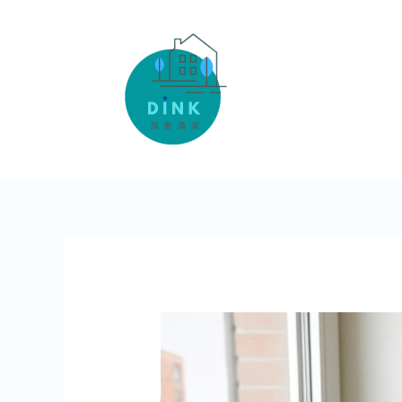
跳
至
主
要
內
容