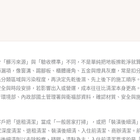
於「髒污來源」與「驗收標準」不同，不是單純把地板擦乾淨就
節漏項，像窗溝、踢腳板、櫃體邊角、五金與燈具灰塵，常是扣
先分類區域與污染程度，再決定先乾後濕、先上後下的施工順序
安全與時段安排，若影響出入或營運，成本往往比清潔本身更高
考環境部、內政部國土管理署與衛福部資料，確認材質、安全與
客戶把「退租清潔」當成「一般居家打掃」，或把「裝潢後細清
居家深度清潔、退租清潔、裝潢後細清、入住前清潔、商辦清潔。
潢後細清則以去除粉塵、殘膠、漆點為主；入住前清潔要求的是