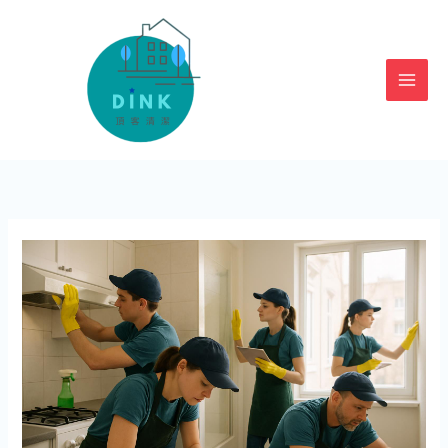
跳
至
主
要
內
容