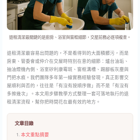
退租清潔最關鍵的是廚房、浴室與窗框細節，交屋前務必逐項複查。
退租清潔最容易出問題的，不是看得到的大面積髒污，而是
房東、管委會或仲介在交屋時特別在意的細節：爐台油垢、
抽油煙機內側、浴室矽利康霉斑、窗框溝槽、踢腳板灰塵與
門把水痕。我們團隊多年第一線實務經驗發現，真正影響交
屋順利與否的，往往是「有沒有按順序做」而不是「有沒有
多擦幾次」。本文用步驟教學方式整理一套可落地執行的退
租清潔流程，幫你把時間花在最有效的地方。
文章目錄
本文重點摘要