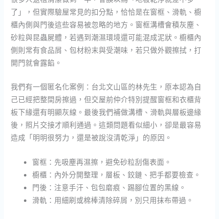
了」，但實際驗屋常見的扣分點，恰恰是在窗框、滑軌、櫥
櫃內側與門後這些容易被忽略的地方。窗框溝槽會積灰塵、
砂粒與昆蟲屍體，若遇到潮濕環境還可能混成泥狀。櫥櫃內
側則常有食品屑、包材粉末與受潮味，若只做外觀擦拭，打
開門就會露餡。
我們有一個匿名化案例：台北文山區的林先生，原本認為自
己已經把整間房擦過，但交屋前仲介特別提醒窗框和衣櫃背
板下緣還有明顯灰線。最後我們補做溝槽、滑軌與層板邊緣
後，照片交接才順利通過。這類問題看似細小，卻是最容易
造成「明明很努力，還是被說沒清乾淨」的原因。
窗框：先吸塵再濕擦，避免砂粒刮傷表面。
櫥櫃：內外分開整理，層板、鉸鏈、把手都要檢查。
門後：注意手汗、包包磨痕、踢腳位置的黑線。
滑軌：用細刷或棉棒清除碎屑，別只用抹布帶過。