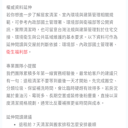
權威資料延伸
若你想進一步了解居家清潔、室內環境與建築管理相關規
範，可參考內政部國土管理署、環境部與衛福部等公開資
訊。實際清潔時，也可留意台灣法規與建築管理對於住宅交
接、環境衛生與公共區域維護的基本要求。以下資料可作為
延伸閱讀與交屋前判斷依據：環境部、內政部國土管理署、
衛生福利部
。
專業團隊小提醒
我們團隊累積多年第一線實務經驗後，最常給客戶的建議只
有一句：退租清潔不要等到最後一天才開始。先完成搬空、
分類垃圾、保留補洗時間，會比臨時硬趕有效得多。若房況
屬於重油污、霉斑多、長期空置或裝修後粉塵重，直接以深
度清潔規格規劃，通常比反覆補擦更省時間與成本。
延伸閱讀建議
退租前 7 天清潔與搬家排程怎麼安排最順