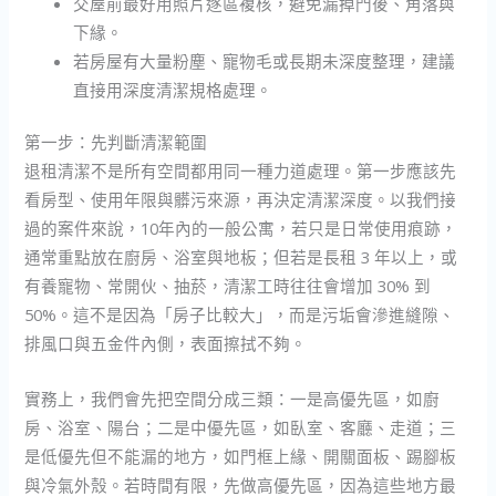
交屋前最好用照片逐區複核，避免漏掉門後、角落與
下緣。
若房屋有大量粉塵、寵物毛或長期未深度整理，建議
直接用深度清潔規格處理。
第一步：先判斷清潔範圍
退租清潔不是所有空間都用同一種力道處理。第一步應該先
看房型、使用年限與髒污來源，再決定清潔深度。以我們接
過的案件來說，10年內的一般公寓，若只是日常使用痕跡，
通常重點放在廚房、浴室與地板；但若是長租 3 年以上，或
有養寵物、常開伙、抽菸，清潔工時往往會增加 30% 到
50%。這不是因為「房子比較大」，而是污垢會滲進縫隙、
排風口與五金件內側，表面擦拭不夠。
實務上，我們會先把空間分成三類：一是高優先區，如廚
房、浴室、陽台；二是中優先區，如臥室、客廳、走道；三
是低優先但不能漏的地方，如門框上緣、開關面板、踢腳板
與冷氣外殼。若時間有限，先做高優先區，因為這些地方最