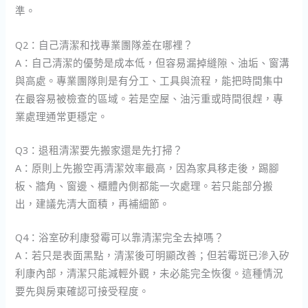
準。
Q2：自己清潔和找專業團隊差在哪裡？
A：自己清潔的優勢是成本低，但容易漏掉縫隙、油垢、窗溝
與高處。專業團隊則是有分工、工具與流程，能把時間集中
在最容易被檢查的區域。若是空屋、油污重或時間很趕，專
業處理通常更穩定。
Q3：退租清潔要先搬家還是先打掃？
A：原則上先搬空再清潔效率最高，因為家具移走後，踢腳
板、牆角、窗邊、櫃體內側都能一次處理。若只能部分搬
出，建議先清大面積，再補細節。
Q4：浴室矽利康發霉可以靠清潔完全去掉嗎？
A：若只是表面黑點，清潔後可明顯改善；但若霉斑已滲入矽
利康內部，清潔只能減輕外觀，未必能完全恢復。這種情況
要先與房東確認可接受程度。