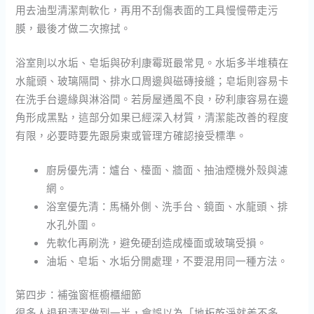
用去油型清潔劑軟化，再用不刮傷表面的工具慢慢帶走污
膜，最後才做二次擦拭。
浴室則以水垢、皂垢與矽利康霉斑最常見。水垢多半堆積在
水龍頭、玻璃隔間、排水口周邊與磁磚接縫；皂垢則容易卡
在洗手台邊緣與淋浴間。若房屋通風不良，矽利康容易在邊
角形成黑點，這部分如果已經深入材質，清潔能改善的程度
有限，必要時要先跟房東或管理方確認接受標準。
廚房優先清：爐台、檯面、牆面、抽油煙機外殼與濾
網。
浴室優先清：馬桶外側、洗手台、鏡面、水龍頭、排
水孔外圍。
先軟化再刷洗，避免硬刮造成檯面或玻璃受損。
油垢、皂垢、水垢分開處理，不要混用同一種方法。
第四步：補強窗框櫥櫃細節
很多人退租清潔做到一半，會誤以為「地板乾淨就差不多