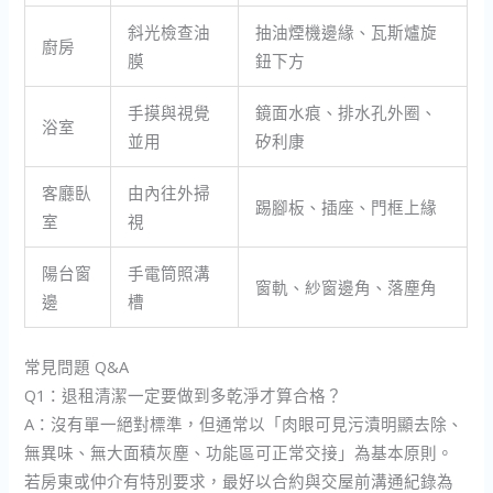
斜光檢查油
抽油煙機邊緣、瓦斯爐旋
廚房
膜
鈕下方
手摸與視覺
鏡面水痕、排水孔外圈、
浴室
並用
矽利康
客廳臥
由內往外掃
踢腳板、插座、門框上緣
室
視
陽台窗
手電筒照溝
窗軌、紗窗邊角、落塵角
邊
槽
常見問題 Q&A
Q1：退租清潔一定要做到多乾淨才算合格？
A：沒有單一絕對標準，但通常以「肉眼可見污漬明顯去除、
無異味、無大面積灰塵、功能區可正常交接」為基本原則。
若房東或仲介有特別要求，最好以合約與交屋前溝通紀錄為