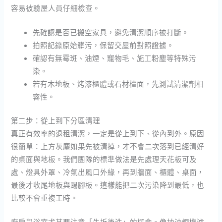
容易被驗屋人員仔細檢查。
先確認是否已搬空家具，避免清潔順序被打斷。
拍照記錄原始髒污，保留交屋前對照證據。
確認有無霉斑、油煙、寵物毛、施工粉塵等特殊污
染。
若有木地板、烤漆櫃體或石材檯面，先測試清潔劑相
容性。
第二步：從上到下分區清理
真正有效率的退租清潔，一定是從上到下、從內到外。原因
很簡單：上方灰塵如果先被清掉，才不會二次落到已經清好
的桌面與地板。我們團隊的標準做法是先處理天花板可及
處、燈具外罩、冷氣出風口外緣，再到牆面、櫃體、桌面，
最後才收尾地板與踢腳板。這樣能把二次污染降到最低，也
比較不會重複工時。