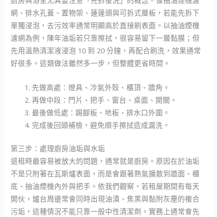
廚房與浴室尤其要注意「先拆後洗」的概念。像抽油煙機濾
網、排水孔蓋、置物架、蓮蓬頭與可拆式層板，若能先拆下
單獨浸泡，去污效率通常明顯高於直接刷表面。以抽油煙機
濾網為例，陳年油垢若只靠擦拭，很容易留下一層黏膜；但
先用溫熱清潔液浸泡 10 到 20 分鐘，再配合刷洗，效果通常
好很多。這類做法雖然多一步，但整體更省時間。
先做高處：燈具、冷氣外殼、櫃頂、牆角。
再做中段：門片、把手、窗台、桌面、開關。
最後做低處：踢腳板、地板、排水口外圍。
完成後回頭補檢，避免順手擦拭造成漏洗。
第三步：處理廚房油垢與水垢
退租時最容易被放大的問題，通常就是廚房。原因在於油垢
不是只附著在瓦斯爐表面，而是會跟著熱氣擴散到牆面、櫃
底、抽油煙機內外與把手。依我們觀察，若租屋期間有每天
開伙，爐台周邊常會同時出現油漬、焦黑與黏附灰塵的複合
污垢，這種情況不能只靠一般中性清潔劑。實務上通常會先