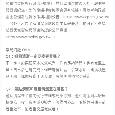
關租賃資訊與行政流程說明，並保留清潔前後照片、報價單
與對話紀錄，對於後續押金協調會更有依據。可參考內政部
國土管理署租賃政策與相關公告：https://www.cpami.gov.tw/
。另外，若想了解清潔與環境衛生基礎概念，也可參考衛福
部對居家衛生與健康防護的公開資訊：
https://www.mohw.gov.tw/ 。
常見問題 Q&A
Q1：退租清潔一定要找專業嗎？
不一定。如果屋況本來就乾淨、你有足夠時間，也有完整工
具，自己清也能完成。但若廚房油垢、浴室水垢、窗溝積塵
已明顯，或你只剩 1 天交屋，專業團隊通常更穩定。
Q2：鐘點清潔和退租清潔差在哪裡？
鐘點清潔多半偏向例行整理或局部打掃；退租清潔則以驗屋
標準為目標，會更重視邊角、設備內外層、除垢與除油。前
者重效率，後者重交屋完成度。