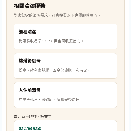
相關清潔服務
對應您家的清潔需求，可直接看以下專屬服務頁面。
退租清潔
房東驗收標準 SOP，押金回收無壓力。
裝潢後細清
粉塵、矽利康殘膠、五金保護膜一次清完。
入住前清潔
前屋主死角、過敏原、塵蟎完整處理。
需要直接諮詢，請來電
02 2783 9250