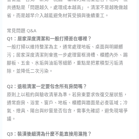
共通點是「問題越久，處理成本越高」。清潔不是越晚做越
省，而是越早介入越能避免材質受損與後續重工。
常見問題 Q&A
Q1：居家深度清潔和一般打掃差在哪裡？
一般打掃以維持整潔為主，通常處理地板、桌面與明顯髒
污；居家深度清潔則會進一步處理窗框滑槽、櫃體內外、踢
腳板、五金、水垢與油垢等細節，重點是把累積型污垢清
除，並降低二次污染。
Q2：退租清潔一定要包含所有房間嗎？
原則上以租約與驗收清單為準。若房東要求恢復交屋狀態，
通常廚房、浴室、窗戶、地板、櫃體與牆面是必查區域；冷
氣、燈具、陽台與紗窗是否包含，需事先確認，避免現場爭
議。
Q3：裝潢後細清為什麼不能直接用濕拖？