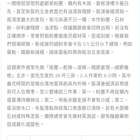
一開燈就發現到處都是粉塵、櫃內有木屑、窗框滑槽卡著白
灰，甚至新裝的五金表面也有油漬與殘膠。裝潢後細清與一
般清潔最大的差別，是污染源不只一種：木作粉塵、石材
粉、矽利康殘膠、油漆點、保護膜膠痕會同時出現。若沒有
正確順序，常會把粗粉塵磨進亮面材質，造成刮痕。根據我
們現場經驗，新成屋的細粉多會卡在 0.5 公分以下縫隙，例如
窗軌、踢腳板接縫、插座面板四周與衛浴五金底座。
這類案件通常先做「吸塵—乾擦—濕擦—殘膠處理—細節複
檢」五步。張先生家的 28 坪三房，2 人作業約 6 小時，其中
最花時間的是陽台落地窗與廚具內外側。裝潢後細清若想達
到可入住標準，至少要確認三件事：第一，粉塵不再從櫃內
或窗溝持續掉出；第二，地板赤腳走過不會有沙感；第三，
衛浴排水口、毛髮落點與排風口表面都已清除。若有大面積
石材或特殊塗裝，團隊通常會先做材質測試，避免酸鹼藥劑
造成霧化或變色。