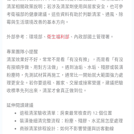
清潔相關政策說明；若涉及清潔劑使用與居家安全，也可參
考衛福部的健康建議。這些資料有助於判斷清潔、通風、除
霉與生活環境改善的基本方向。
外部參考：環境部、
衛生福利部
、內政部國土管理署。
專業團隊小提醒
清潔效果好不好，常常不是看「有沒有擦」，而是看「有沒
有按順序做、用對方法做」。遇到油垢、水垢、殘膠或裝潢
粉塵時，先測試材質再施工，通常比一開始就大範圍強力處
理更安全。若你要退租、搬家、交屋或接案營運，建議把驗
收標準先列出來，清潔才會真正做到位。
延伸閱讀建議
退租清潔驗收清單：房東最常檢查的 12 個位置
裝潢後細清完整流程：粉塵、殘膠、水泥屑怎麼處理
商辦清潔排程設計：如何不影響營運與訪客動線