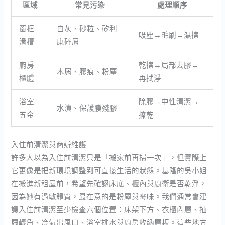
區域
常見污染
處理順序
窗框
白灰、砂粒、矽利
吸塵→毛刷→濕擦
滑槽
康碎屑
廚房
乾擦→局部去膠→
木屑、膠痕、粉塵
櫃體
再拭淨
浴室
除膠→中性清潔→
水漬、保護膜殘膠
五金
擦乾
入住前清潔與商辦維護
許多人以為入住前清潔只是「搬家前再掃一次」，但實際上
它更像是把新環境調整到可直接生活的狀態。基隆的吳小姐
在搬進新租屋前，希望先確認床底、櫃內與廚衛是否乾淨，
因為她有過敏體質，最在意的是粉塵與霉味。我們通常會建
議入住前清潔至少檢查六個位置：床架下方、衣櫃內層、抽
屜轉角、冷氣出風口、浴室排水與廚房收納層板。這些地方