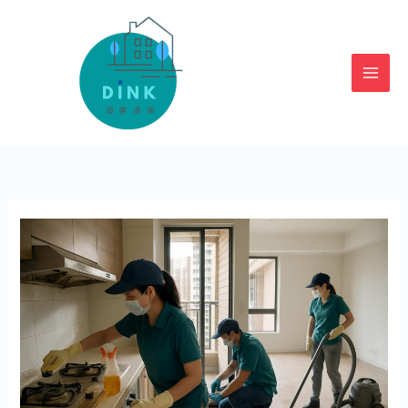
跳
至
主
要
內
容