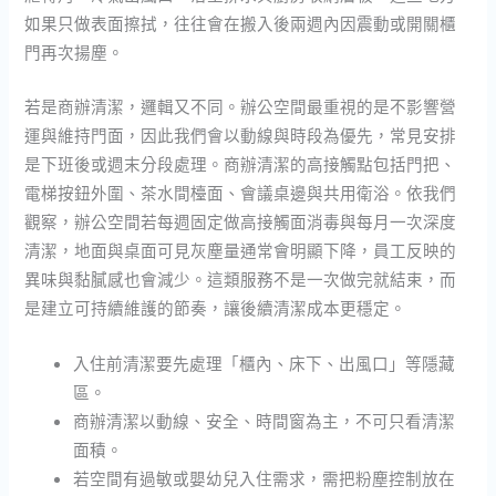
如果只做表面擦拭，往往會在搬入後兩週內因震動或開關櫃
門再次揚塵。
若是商辦清潔，邏輯又不同。辦公空間最重視的是不影響營
運與維持門面，因此我們會以動線與時段為優先，常見安排
是下班後或週末分段處理。商辦清潔的高接觸點包括門把、
電梯按鈕外圍、茶水間檯面、會議桌邊與共用衛浴。依我們
觀察，辦公空間若每週固定做高接觸面消毒與每月一次深度
清潔，地面與桌面可見灰塵量通常會明顯下降，員工反映的
異味與黏膩感也會減少。這類服務不是一次做完就結束，而
是建立可持續維護的節奏，讓後續清潔成本更穩定。
入住前清潔要先處理「櫃內、床下、出風口」等隱藏
區。
商辦清潔以動線、安全、時間窗為主，不可只看清潔
面積。
若空間有過敏或嬰幼兒入住需求，需把粉塵控制放在