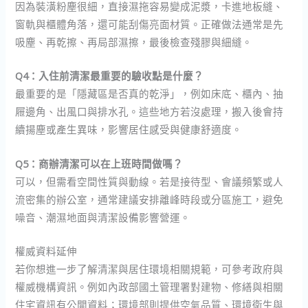
因為裝潢粉塵很細，直接濕拖容易變成泥漿，卡進地板縫、
窗軌與櫃體角落，還可能刮傷亮面材質。正確做法通常是先
吸塵、再乾擦、再局部濕擦，最後檢查殘膠與細縫。
Q4：入住前清潔最重要的驗收點是什麼？
最重要的是「隱藏區是否真的乾淨」，例如床底、櫃內、抽
屜邊角、出風口與排水孔。這些地方若沒處理，搬入後會持
續揚塵或產生異味，影響居住感受與健康舒適度。
Q5：商辦清潔可以在上班時間做嗎？
可以，但需看空間性質與動線。若是接待型、會議頻繁或人
流密集的辦公室，通常建議安排離峰時段或分區施工，避免
噪音、潮濕地面與清潔設備影響營運。
權威資料延伸
若你想進一步了解清潔與居住環境相關規範，可參考政府與
權威機構資訊。例如內政部國土管理署對建物、修繕與相關
住宅資訊有公開資料；環境部則提供空氣品質、環境衛生與