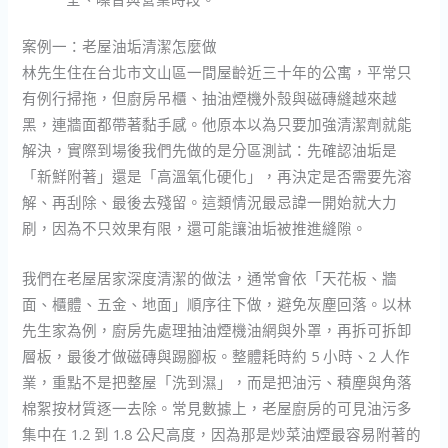
案例一：老屋油垢清潔怎麼做
林先生住在台北市文山區一間屋齡近三十年的公寓，平常只
有例行掃拖，但廚房吊櫃、抽油煙機外殼與磁磚縫越來越
黑，連牆面都帶著黏手感。他原本以為只要加強清潔劑就能
解決，實際到場後我們先做的是分區測試：先確認油垢是
「新鮮附著」還是「高溫氧化硬化」，再決定是否需要先溶
解、再刮除、最後去殘留。這類情況最忌諱一開始就大力
刷，因為不只效果有限，還可能讓油垢被推進縫隙。
我們在老屋居家深度清潔的做法，通常會依「天花板、牆
面、櫃體、五金、地面」順序往下做，避免灰塵回落。以林
先生家為例，廚房先處理抽油煙機油網與外罩，再拆可拆卸
層板，最後才做磁磚與踢腳板。整體耗時約 5 小時、2 人作
業，重點不是把整屋「洗到濕」，而是把油污、積塵與角落
棉絮按材質逐一去除。常見數據上，老屋廚房的可見油污多
集中在 1.2 到 1.8 公尺高度，因為那是炒菜油煙最容易附著的