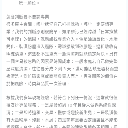
第一順位。
怎麼判斷要不要請專業
很多屋主會問：哪些狀況自己打掃就夠，哪些一定要請專
業？我們的判斷原則很簡單，如果髒污已經跨越「日常擦拭
可處理」的範圍，就應該找專業介入。像是油垢氧化、水垢
鈣化、裝潢粉塵滲入縫隙、霉斑擴散到矽膠邊、退租驗收有
明確清單，這些都不是單靠一瓶清潔劑就能穩定解決。另有
一個容易被忽略的因素是時間成本：一般家庭若自己做完整
屋深度清潔，往往要分成 2 到 3 天，還可能因缺乏器材而重
複清洗。對忙碌家庭或商辦負責人而言，專業團隊的價值在
於把風險、時間與品質一次管理。
根據我們多年現場經驗，若符合下列任一情況，通常就很值
得安排專業服務：一是屋齡超過 10 年且從未做過系統性深
清；二是即將退租、交屋、搬家或迎接新生兒；三是裝潢後
有大量粉塵、殘膠、木屑；四是商辦需要固定維護且不能影
響營運。台北、新北、桃園、基隆的建物型態各不相同，但