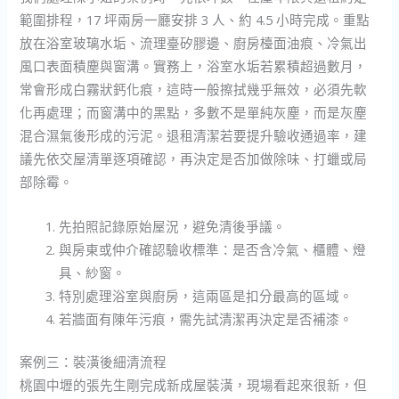
範圍排程，17 坪兩房一廳安排 3 人、約 4.5 小時完成。重點
放在浴室玻璃水垢、流理臺矽膠邊、廚房檯面油痕、冷氣出
風口表面積塵與窗溝。實務上，浴室水垢若累積超過數月，
常會形成白霧狀鈣化痕，這時一般擦拭幾乎無效，必須先軟
化再處理；而窗溝中的黑點，多數不是單純灰塵，而是灰塵
混合濕氣後形成的污泥。退租清潔若要提升驗收通過率，建
議先依交屋清單逐項確認，再決定是否加做除味、打蠟或局
部除霉。
先拍照記錄原始屋況，避免清後爭議。
與房東或仲介確認驗收標準：是否含冷氣、櫃體、燈
具、紗窗。
特別處理浴室與廚房，這兩區是扣分最高的區域。
若牆面有陳年污痕，需先試清潔再決定是否補漆。
案例三：裝潢後細清流程
桃園中壢的張先生剛完成新成屋裝潢，現場看起來很新，但