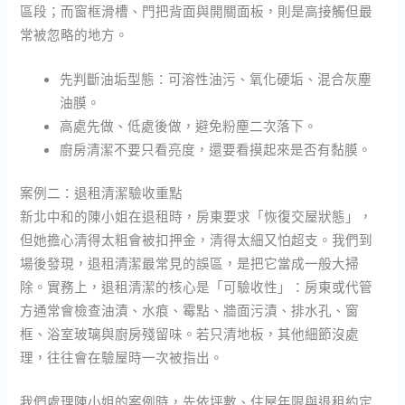
區段；而窗框滑槽、門把背面與開關面板，則是高接觸但最
常被忽略的地方。
先判斷油垢型態：可溶性油污、氧化硬垢、混合灰塵
油膜。
高處先做、低處後做，避免粉塵二次落下。
廚房清潔不要只看亮度，還要看摸起來是否有黏膜。
案例二：退租清潔驗收重點
新北中和的陳小姐在退租時，房東要求「恢復交屋狀態」，
但她擔心清得太粗會被扣押金，清得太細又怕超支。我們到
場後發現，退租清潔最常見的誤區，是把它當成一般大掃
除。實務上，退租清潔的核心是「可驗收性」：房東或代管
方通常會檢查油漬、水痕、霉點、牆面污漬、排水孔、窗
框、浴室玻璃與廚房殘留味。若只清地板，其他細節沒處
理，往往會在驗屋時一次被指出。
我們處理陳小姐的案例時，先依坪數、住屋年限與退租約定