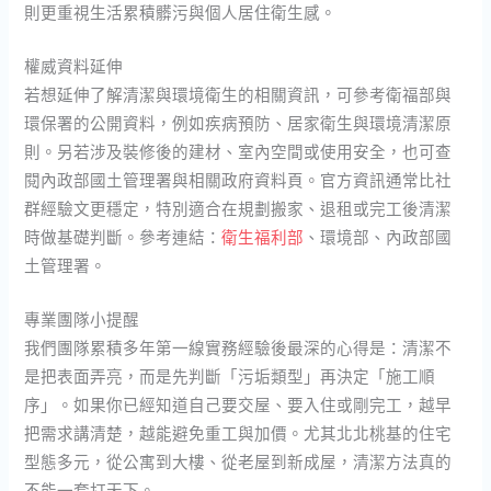
則更重視生活累積髒污與個人居住衛生感。
權威資料延伸
若想延伸了解清潔與環境衛生的相關資訊，可參考衛福部與
環保署的公開資料，例如疾病預防、居家衛生與環境清潔原
則。另若涉及裝修後的建材、室內空間或使用安全，也可查
閱內政部國土管理署與相關政府資料頁。官方資訊通常比社
群經驗文更穩定，特別適合在規劃搬家、退租或完工後清潔
時做基礎判斷。參考連結：
衛生福利部
、環境部、內政部國
土管理署。
專業團隊小提醒
我們團隊累積多年第一線實務經驗後最深的心得是：清潔不
是把表面弄亮，而是先判斷「污垢類型」再決定「施工順
序」。如果你已經知道自己要交屋、要入住或剛完工，越早
把需求講清楚，越能避免重工與加價。尤其北北桃基的住宅
型態多元，從公寓到大樓、從老屋到新成屋，清潔方法真的
不能一套打天下。