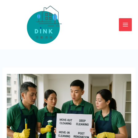
跳
至
主
要
內
容