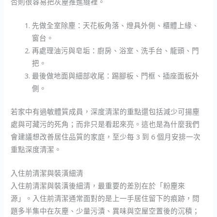
否則很容易把灰塵推進縫裡。
先做全室除塵：天花板角落、燈具外側、櫃體上緣、
窗台。
再處理油污與皂垢：廚房、浴室、洗手台、龍頭、門
把。
最後做地面與細部收尾：踢腳板、門框、插座面板外
側。
若家中有過敏體質成員，深度清潔的重點還包括減少可揚塵
處與可藏污的死角；而非只是看起來亮。這也是為什麼我們
會建議想改善居住品質的家庭，至少每 3 到 6 個月安排一次
重點深度清潔。
入住前清潔與裝潢細清
入住前清潔與裝潢後細清，最重要的差別在於「粉塵來
源」。入住前清潔通常面對的是上一手居住留下的痕跡，問
題多半集中在灰塵、少量污漬、異味與空屋空置後的沉積；