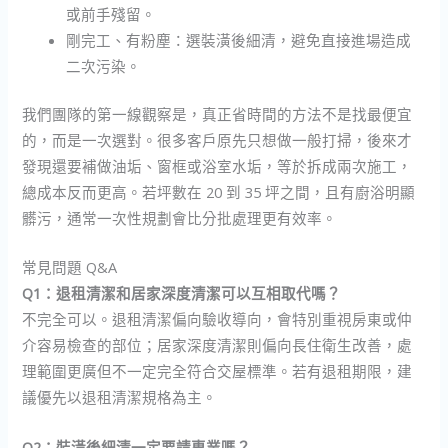
或前手殘留。
剛完工、有粉塵：選裝潢後細清，避免直接進場造成
二次污染。
我們團隊的第一線觀察是，真正省時間的方法不是找最便宜
的，而是一次選對。很多客戶原先只想做一般打掃，後來才
發現還要補做油垢、窗框或浴室水垢，等於拆成兩次施工，
總成本反而更高。若坪數在 20 到 35 坪之間，且有廚浴明顯
髒污，通常一次性規劃會比分批處理更有效率。
常見問題 Q&A
Q1：退租清潔和居家深度清潔可以互相取代嗎？
不完全可以。退租清潔偏向驗收導向，會特別重視房東或仲
介容易檢查的部位；居家深度清潔則偏向長住衛生改善，處
理範圍更廣但不一定完全符合交屋標準。若有退租期限，建
議優先以退租清潔規格為主。
Q2：裝潢後細清一定要請專業嗎？