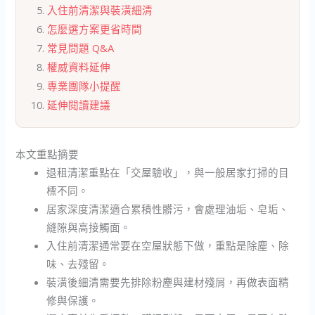
入住前清潔與裝潢細清
怎麼選方案更省時間
常見問題 Q&A
權威資料延伸
專業團隊小提醒
延伸閱讀建議
本文重點摘要
退租清潔重點在「交屋驗收」，與一般居家打掃的目
標不同。
居家深度清潔適合累積性髒污，會處理油垢、皂垢、
縫隙與高接觸面。
入住前清潔通常要在空屋狀態下做，重點是除塵、除
味、去殘留。
裝潢後細清需要先排除粉塵與建材殘屑，再做表面精
修與保護。