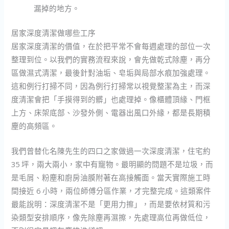
漏掉的地方。
居家深度清潔做哪些工序
居家深度清潔的價值，在於把平常不會每週處理的部位一次
整理到位。以我們的實務流程來說，會先做乾式除塵，再分
區做濕式清潔，最後針對油垢、皂垢與局部水痕加強處理。
這和例行打掃不同，因為例行打掃常以視覺整潔為主，而深
度清潔會把「手摸得到的髒」也處理掉。像櫃體頂緣、門框
上方、床架底部、沙發外側、電器出風口外緣，都是長期積
塵的高頻區。
我們曾替化名陳先生的四口之家做過一次深度清潔，住宅約
35 坪，兩大兩小，家中有寵物。最明顯的問題不是垃圾，而
是毛屑、粉塵和廚房油膜附著在高接觸面。當天實際施工時
間接近 6 小時，兩位師傅分區作業，才完整完成。這類案件
最能說明：深度清潔不是「更用力擦」，而是要依材質和污
染類型安排順序，像先除塵再濕擦，先處理高位再做低位，