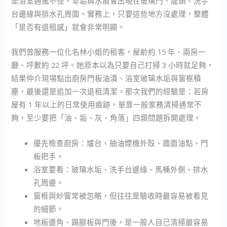
是浴室通風不佳，皂垢與水痕會出現在玻璃門、龍頭、洗手
台邊緣與排水孔周圍。實務上，只要這些地方沒處理，整體
「是否有退租感」就會非常明顯。
我們曾服務一位化名林小姐的租客，屋齡約 15 年、兩房一
廳、坪數約 22 坪。她原本以為只要自己打掃 3 小時就足夠，
結果仲介現場點出廚房門板油漬、浴室玻璃水垢與窗框積
塵，最後還是追加一次退租清潔。那次我們的經驗是：若房
屋有 1 年以上的日常使用痕跡，單靠一般家務清掃通常不
夠，至少要把「油、垢、灰、角落」四類問題拆開處理。
優先檢查廚房：爐台、抽油煙機外殼、牆面油點、門
板把手。
浴室要看：玻璃水垢、洗手台邊緣、馬桶外側、排水
孔周邊。
窗框與紗窗常被忽略，但往往是驗收時最容易被看見
的細節。
地板邊角、踢腳板與門後，是一般人自己清掃最容易