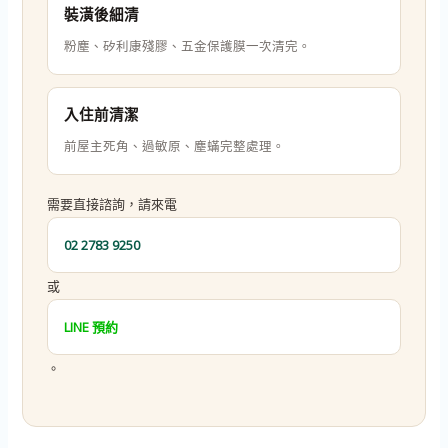
裝潢後細清
粉塵、矽利康殘膠、五金保護膜一次清完。
入住前清潔
前屋主死角、過敏原、塵蟎完整處理。
需要直接諮詢，請來電
02 2783 9250
或
LINE 預約
。