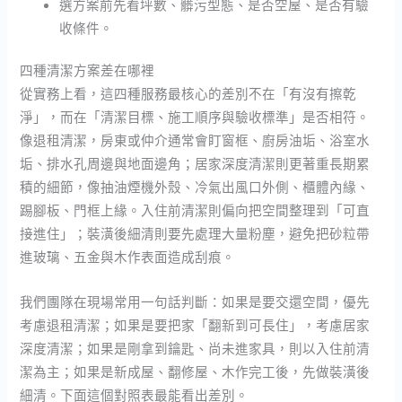
選方案前先看坪數、髒污型態、是否空屋、是否有驗
收條件。
四種清潔方案差在哪裡
從實務上看，這四種服務最核心的差別不在「有沒有擦乾
淨」，而在「清潔目標、施工順序與驗收標準」是否相符。
像退租清潔，房東或仲介通常會盯窗框、廚房油垢、浴室水
垢、排水孔周邊與地面邊角；居家深度清潔則更著重長期累
積的細節，像抽油煙機外殼、冷氣出風口外側、櫃體內緣、
踢腳板、門框上緣。入住前清潔則偏向把空間整理到「可直
接進住」；裝潢後細清則要先處理大量粉塵，避免把砂粒帶
進玻璃、五金與木作表面造成刮痕。
我們團隊在現場常用一句話判斷：如果是要交還空間，優先
考慮退租清潔；如果是要把家「翻新到可長住」，考慮居家
深度清潔；如果是剛拿到鑰匙、尚未進家具，則以入住前清
潔為主；如果是新成屋、翻修屋、木作完工後，先做裝潢後
細清。下面這個對照表最能看出差別。