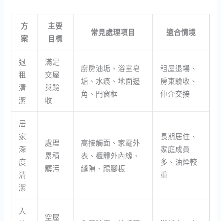
方
主要
常見處理項目
適合情境
案
目標
退
滿足
廚房油垢、浴室皂
租屋退場、
租
交屋
垢、水痕、地面邊
房東驗收、
清
與驗
角、門窗框
仲介交接
潔
收
居
家
長期居住、
處理
高接觸面、家電外
深
家庭成員
累積
表、櫃體外內緣、
度
多、油煙較
髒污
縫隙、踢腳板
清
重
潔
入
空屋