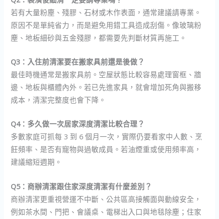
若有大量粉塵、殘膠、石材或木作表面，通常建議請專業。
原因不是單純省力，而是避免用錯工具造成刮傷。像玻璃粉
塵、地板細砂與五金殘膠，都需要先判斷材質再施工。
Q3：入住前清潔要在搬家具前還是後做？
最佳時機通常是搬家具前。空屋狀態比較容易處理窗框、牆
邊、地板與櫃體內外。若已先進家具，就會增加死角與搬移
成本，清潔完整度也會下降。
Q4：多久做一次居家深度清潔比較合理？
多數家庭可抓每 3 到 6 個月一次，實際仍要看家中人數、烹
飪頻率、是否有寵物與過敏成員。若油煙重或使用頻率高，
建議縮短週期。
Q5：商辦清潔跟住家深度清潔有什麼差別？
商辦清潔更重視營運不中斷、公共區高接觸面與動線安全，
例如茶水間、門把、會議桌、電梯出入口與地毯除塵；住家