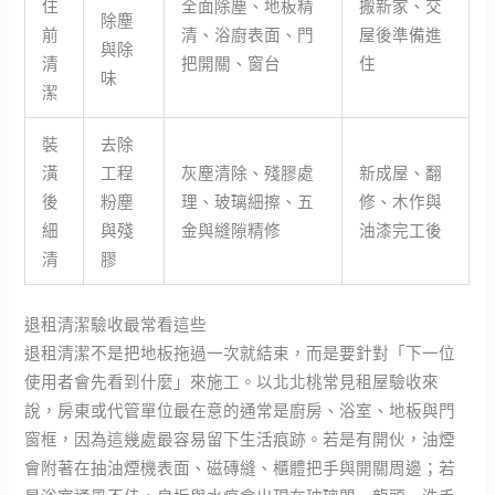
住
全面除塵、地板精
搬新家、交
除塵
前
清、浴廚表面、門
屋後準備進
與除
清
把開關、窗台
住
味
潔
裝
去除
潢
工程
灰塵清除、殘膠處
新成屋、翻
後
粉塵
理、玻璃細擦、五
修、木作與
細
與殘
金與縫隙精修
油漆完工後
清
膠
退租清潔驗收最常看這些
退租清潔不是把地板拖過一次就結束，而是要針對「下一位
使用者會先看到什麼」來施工。以北北桃常見租屋驗收來
說，房東或代管單位最在意的通常是廚房、浴室、地板與門
窗框，因為這幾處最容易留下生活痕跡。若是有開伙，油煙
會附著在抽油煙機表面、磁磚縫、櫃體把手與開關周邊；若