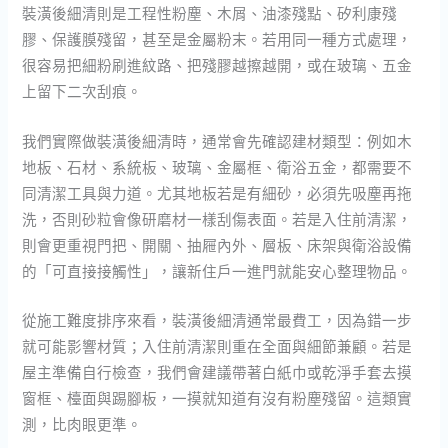
裝潢後細清則是工程性粉塵、木屑、油漆殘點、矽利康殘
膠、保護膜殘留，甚至是金屬粉末。若用同一種方式處理，
很容易把細粉刷進紋路、把殘膠越擦越開，或在玻璃、五金
上留下二次刮痕。
我們實際做裝潢後細清時，通常會先確認建材類型：例如木
地板、石材、系統板、玻璃、金屬框、衛浴五金，都需要不
同清潔工具與力道。尤其地板若是有細砂，必須先吸塵再拖
洗，否則砂粒會像研磨材一樣刮傷表面。若是入住前清潔，
則會更重視門把、開關、抽屜內外、層板、床架與衛浴設備
的「可直接接觸性」，讓新住戶一進門就能安心整理物品。
從施工難度排序來看，裝潢後細清通常最費工，因為錯一步
就可能影響材質；入住前清潔則重在全面與細節兼顧。若是
屋主準備自行檢查，我們會建議帶著白紙巾或乾淨手套去摸
窗框、檯面與踢腳板，一摸就知道有沒有粉塵殘留。這類實
測，比肉眼更準。