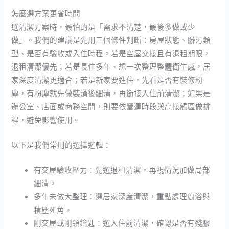
怎麼選方案更省時間
選清潔方案時，最怕的是「需求不清楚，最後多做或少
做」。我們的建議是先用三個條件判斷：房屋狀態、髒污類
型、是否有驗收或入住時程。若是空屋交接且有退租期限，
退租清潔優先；若是長住多年、想一次整理整體衛生感，居
家深度清潔更適合；若是新家要進住，先看是否有裝修粉
塵，有粉塵就先做裝潢後細清，再銜接入住前清潔；如果是
辦公室、店面或商務空間，則要依營運時段與高接觸區做排
程，避免影響使用。
以下是我們常用的選擇邏輯：
有交屋驗收壓力：先選退租清潔，再視情況加做局部
細清。
多年未做大整理：選居家深度清潔，重點處理廚浴與
積塵死角。
剛交屋或剛領鑰匙：選入住前清潔，確認是否有殘膠